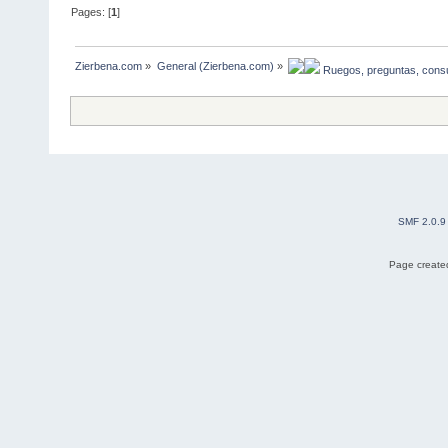
Pages: [
1
]
Zierbena.com
»
General (Zierbena.com)
»
 Ruegos, preguntas, consu
SMF 2.0.9
Page created