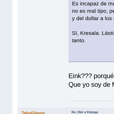
Es incapaz de ma
no es mal tipo, p
y del dollar a los
Sí, Kresala. Lás
tanto.
Eink??? porqué
Que yo soy de M
Re: Olor a fritanga
TalosGüevos