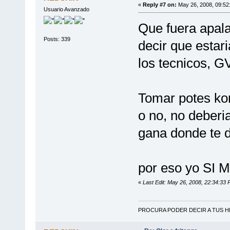
«
Reply #7 on:
May 26, 2008, 09:52
Usuario Avanzado
Que fuera apala
Posts: 339
decir que estar
los tecnicos, GV
Tomar potes kon
o no, no deberia
gana donde te d
por eso yo SI 
«
Last Edit: May 26, 2008, 22:34:3
PROCURA PODER DECIR A TUS HI