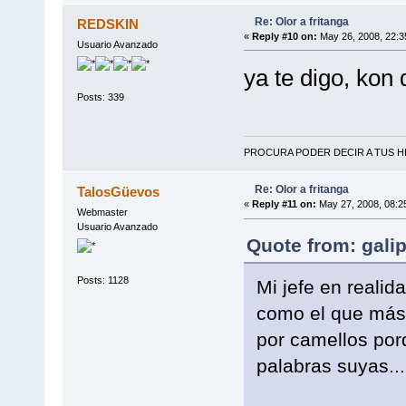
Re: Olor a fritanga
REDSKIN
«
Reply #10 on:
May 26, 2008, 22:3
Usuario Avanzado
ya te digo, kon
Posts: 339
PROCURA PODER DECIR A TUS HI
Re: Olor a fritanga
TalosGüevos
«
Reply #11 on:
May 27, 2008, 08:2
Webmaster
Usuario Avanzado
Quote from: gali
Posts: 1128
Mi jefe en reali
como el que más,
por camellos por
palabras suyas...