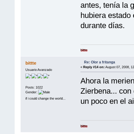
antes, tenía la 
hubiera estado 
durante días.
bittte
Re: Olor a fritanga
bittte
«
Reply #14 on:
August 07, 2008, 1
Usuario Avanzado
Ahora la merien
Posts: 1022
Zierbena... con
Gender:
if i could change the world...
un poco en el air
bittte