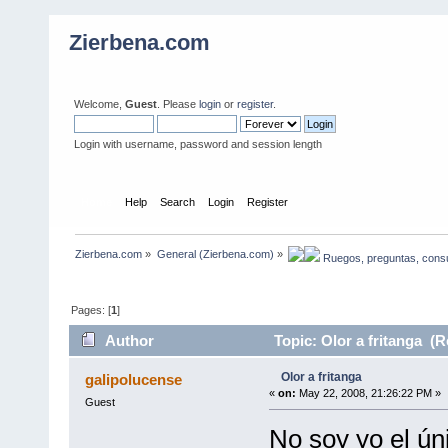
Zierbena.com
Welcome,
Guest
. Please
login
or
register
.
Login with username, password and session length
Home
Help
Search
Login
Register
Zierbena.com
»
General (Zierbena.com)
»
 Ruegos, preguntas, consu
Pages: [
1
]
Author
Topic: Olor a fritanga (R
Olor a fritanga
galipolucense
«
on:
May 22, 2008, 21:26:22 PM »
Guest
No soy yo el ún