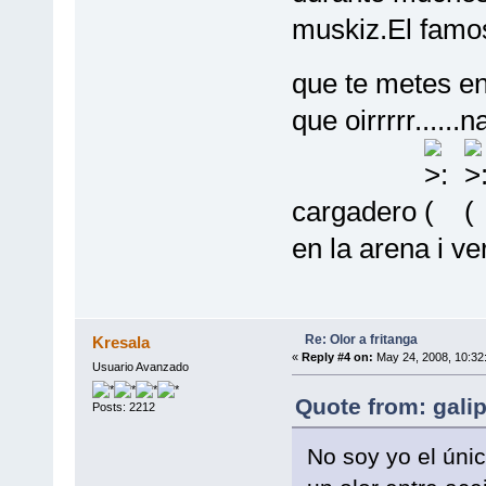
muskiz.El famo
que te metes en
que oirrrrr......
cargadero
en la arena i ve
Re: Olor a fritanga
Kresala
«
Reply #4 on:
May 24, 2008, 10:32
Usuario Avanzado
Quote from: gali
Posts: 2212
No soy yo el únic