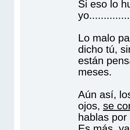
Si eso lo h
yo..............
Lo malo pa
dicho tú, 
están pen
meses.
Aún así, lo
ojos,
se co
hablas por
Es más, ya