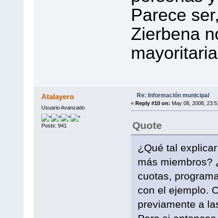
Parece ser
Zierbena n
mayoritari
Re: Información municipal
Atalayero
«
Reply #10 on:
May 08, 2008, 23:5
Usuario Avanzado
Quote
Posts: 941
¿Qué tal explica
más miembros? ¿C
cuotas, programa.
con el ejemplo. 
previamente a la