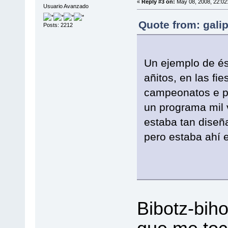
«
Reply #3 on:
May 08, 2008, 22:02
Usuario Avanzado
Quote from: gali
Posts: 2212
Un ejemplo de és
añitos, en las fi
campeonatos e pa
un programa mil 
estaba tan diseña
pero estaba ahí 
Bibotz-biho