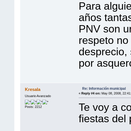
Para algui
años tanta
PNV son un
respeto no
desprecio,
por asquer
Re: Información municipal
Kresala
«
Reply #4 on:
May 08, 2008, 22:41
Usuario Avanzado
Te voy a co
Posts: 2212
fiestas de