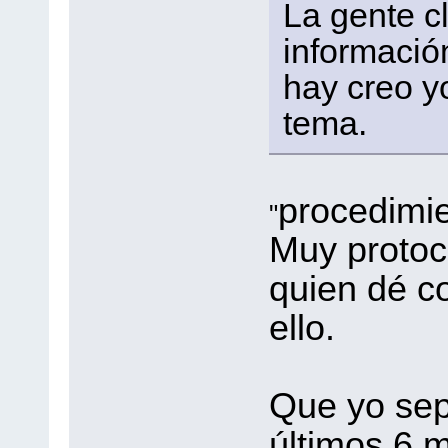
La gente c
informació
hay creo yo
tema.
procedimi
"
Muy protoco
quien dé c
ello.
Que yo sep
últimos 6 