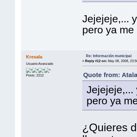
Jejejeje,...
pero ya me 
Re: Información municipal
Kresala
«
Reply #12 on:
May 08, 2008, 23:5
Usuario Avanzado
Quote from: Atal
Posts: 2212
Jejejeje,..
pero ya me
¿Quieres d