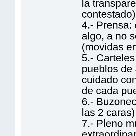
la transpar
contestado)
4.- Prensa: 
algo, a no 
(movidas en
5.- Carteles
pueblos de 
cuidado con
de cada pue
6.- Buzoneo 
las 2 caras)
7.- Pleno mu
extraordinar