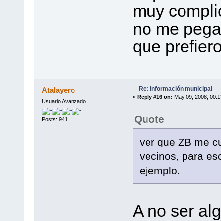
muy complic
no me pegab
que prefiero
Re: Información municipal
Atalayero
«
Reply #16 on:
May 09, 2008, 00:1
Usuario Avanzado
Quote
Posts: 941
ver que ZB me cu
vecinos, para es
ejemplo.
A no ser al