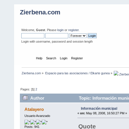
Zierbena.com
Welcome,
Guest
. Please
login
or
register
.
Login with username, password and session length
Home
Help
Search
Login
Register
Zierbena.com
»
Espacio para las asociaciones / Elkarte gunea
»
 Zierbe
Pages: [
1
]
2
Author
Topic: Información munic
Información municipal
Atalayero
«
on:
May 08, 2008, 16:50:27 PM »
Usuario Avanzado
Quote
Posts: 941