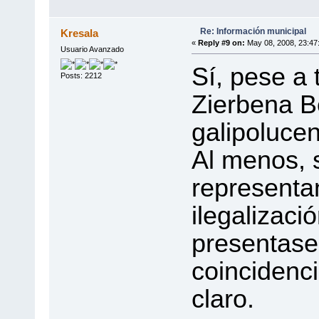
Re: Información municipal
Kresala
«
Reply #9 on:
May 08, 2008, 23:47
Usuario Avanzado
Sí, pese a 
Posts: 2212
Zierbena B
galipoluce
Al menos, s
representa
ilegalizaci
presentase
coincidencia
claro.