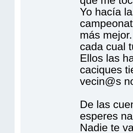
que me toc
Yo hacía la
campeonat
más mejor.
cada cual t
Ellos las h
caciques ti
vecin@s no
De las cuen
esperes na
Nadie te va