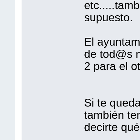
etc.....tam
supuesto.
El ayuntam
de tod@s no
2 para el ot
Si te queda
también te
decirte qué