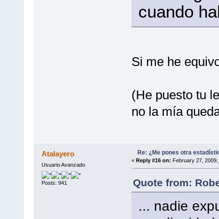
cuando habla
Si me he equivo
(He puesto tu l
no la mía queda
Re: ¿Me pones otra estadísti
Atalayero
«
Reply #16 on:
February 27, 2009,
Usuario Avanzado
Quote from: Robe
Posts: 941
... nadie exp