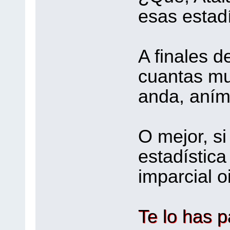
esas estadí
A finales d
cuantas muy
anda, aním
O mejor, s
estadística
imparcial o
Te lo has p