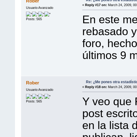
Re: ¿Me pones otra estadísti
Rober
«
Reply #17 on:
March 24, 2009, 00
Usuario Avanzado
En este me
Posts: 565
rebasado y
foro, hech
últimos 9 
Re: ¿Me pones otra estadísti
Rober
«
Reply #18 on:
March 24, 2009, 00
Usuario Avanzado
Y veo que 
Posts: 565
post escrit
en la lista