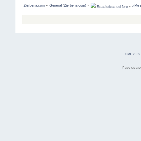
Zierbena.com
»
General (Zierbena.com)
»
¿Me p
 Estadísticas del foro
»
SMF 2.0.9
Page created