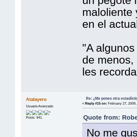
un pegote 
maloliente 
en el actu
"A algunos
de menos, 
les recorda
Re: ¿Me pones otra estadísti
Atalayero
«
Reply #15 on:
February 27, 2009,
Usuario Avanzado
Quote from: Robe
Posts: 941
No me gus