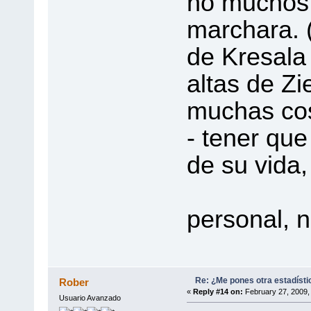
no muchos 
marchara. 
de Kresala
altas de Zi
muchas cos
- tener que
de su vida,
- (l
personal, n
Re: ¿Me pones otra estadísti
Rober
«
Reply #14 on:
February 27, 2009,
Usuario Avanzado