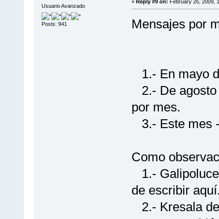
«
Reply #9 on:
February 26, 2009, 
Usuario Avanzado
Mensajes por 
Posts: 941
1.- En mayo de
2.- De agosto 
por mes.
3.- Este mes -
Como observac
1.- Galipoluce
de escribir aquí
2.- Kresala de