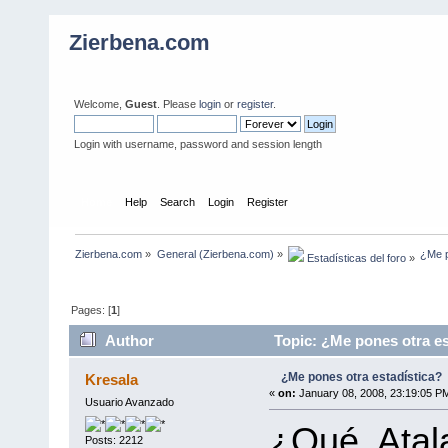
Zierbena.com
Welcome,
Guest
. Please
login
or
register
.
Login with username, password and session length
Home
Help
Search
Login
Register
Zierbena.com
»
General (Zierbena.com)
»
¿Me p
 Estadísticas del foro
»
Pages: [
1
]
Author
Topic: ¿Me pones otra es
¿Me pones otra estadística?
Kresala
«
on:
January 08, 2008, 23:19:05 P
Usuario Avanzado
¿Qué, Atal
Posts: 2212