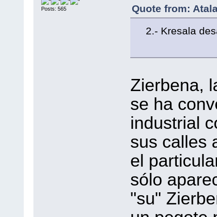
Quote from: Atal
Posts: 565
2.- Kresala des
Zierbena, l
se ha conve
industrial 
sus calles 
el particul
sólo aparec
"su" Zierb