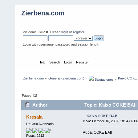
Zierbena.com
Welcome,
Guest
. Please
login
or
register
.
Login with username, password and session length
Home
Help
Search
Login
Register
Zierbena.com
»
General (Zierbena.com)
»
Kaixo COKE 
 Salutaciones
»
Pages: [
1
]
Author
Topic: Kaixo COKE BAI! 
Kaixo COKE BAI!
Kresala
«
on:
October 16, 2007, 18:54:06 P
Usuario Avanzado
Aupa, COKE BAI!
Posts: 2212