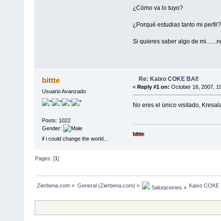
¿Cómo va lo tuyo?
¿Porqué estudias tanto mi perfil?
Si quieres saber algo de mi......
Re: Kaixo COKE BAI!
bittte
«
Reply #1 on:
October 16, 2007, 1
Usuario Avanzado
No eres el único visitado, Kresala
Posts: 1022
Gender:
bittte
if i could change the world...
Pages: [
1
]
Zierbena.com
»
General (Zierbena.com)
»
Kaixo COKE 
 Salutaciones
»