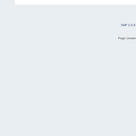
SMF 2.0.9
Page created