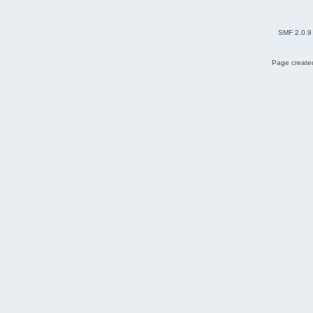
SMF 2.0.9
Page created