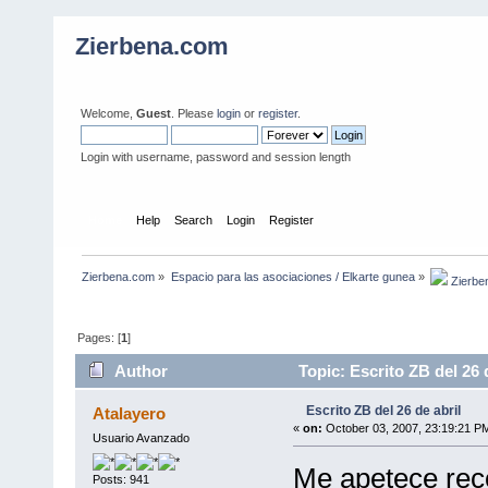
Zierbena.com
Welcome,
Guest
. Please
login
or
register
.
Login with username, password and session length
Home
Help
Search
Login
Register
Zierbena.com
»
Espacio para las asociaciones / Elkarte gunea
»
 Zierbe
Pages: [
1
]
Author
Topic: Escrito ZB del 26 
Escrito ZB del 26 de abril
Atalayero
«
on:
October 03, 2007, 23:19:21 P
Usuario Avanzado
Me apetece rec
Posts: 941