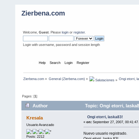
Zierbena.com
Welcome,
Guest
. Please
login
or
register
.
Login with username, password and session length
Home
Help
Search
Login
Register
Zierbena.com
»
General (Zierbena.com)
»
Ongi etorri, 
 Salutaciones
»
Pages: [
1
]
Author
Topic: Ongi etorri, laska
Ongi etorri, laska83!
Kresala
«
on:
September 27, 2007, 00:41:47
Usuario Avanzado
Nuevo usuario registrado.
Posts: 2212
Ongi etorri, laska 83!