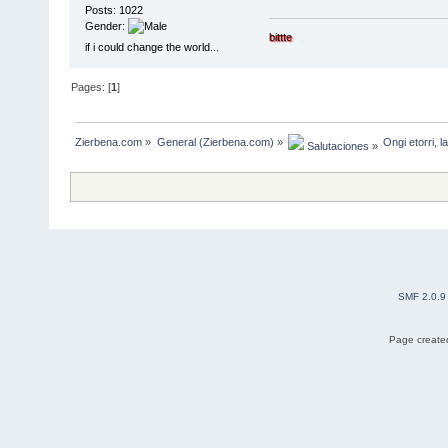
Posts: 1022
Gender:
bittte
if i could change the world...
Pages: [
1
]
Zierbena.com
»
General (Zierbena.com)
»
Ongi etorri, 
 Salutaciones
»
SMF 2.0.9
Page created