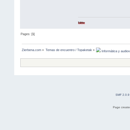
bittte
Pages: [
1
]
Zierbena.com
»
Temas de encuentro / Topaketak
»
 Informática y audio
SMF 2.0.9
Page created