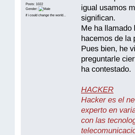
Posts: 1022
igual usamos m
Gender:
if i could change the world...
significan.
Me ha llamado l
hacemos de la p
Pues bien, he v
preguntarle cie
ha contestado.
HACKER
Hacker es el ne
experto en vari
con las tecnolog
telecomunicaci