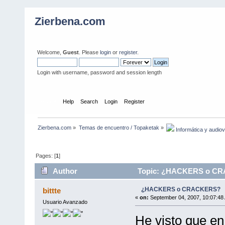
Zierbena.com
Welcome,
Guest
. Please
login
or
register
.
Login with username, password and session length
Home
Help
Search
Login
Register
Zierbena.com
»
Temas de encuentro / Topaketak
»
 Informática y audio
Pages: [
1
]
Author
Topic: ¿HACKERS o CRA
¿HACKERS o CRACKERS?
bittte
«
on:
September 04, 2007, 10:07:48
Usuario Avanzado
He visto que e