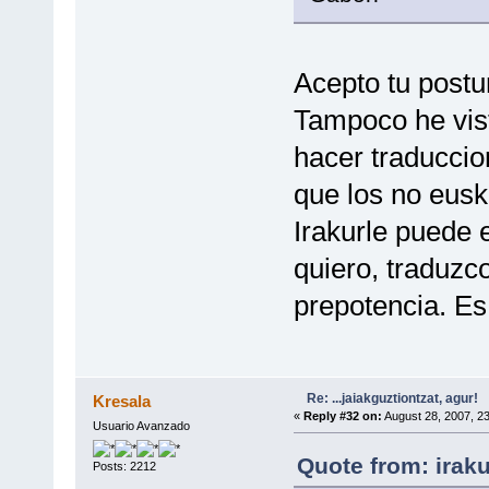
Acepto tu postu
Tampoco he vis
hacer traduccio
que los no eus
Irakurle puede 
quiero, traduzco
prepotencia. Es
Re: ...jaiakguztiontzat, agur!
Kresala
«
Reply #32 on:
August 28, 2007, 2
Usuario Avanzado
Quote from: irak
Posts: 2212