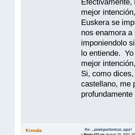
Efectivamente, i
mejor intención,
Euskera se imp
nos enamora a 
imponiendolo si
lo entiende. Yo
mejor intención
Si, como dices, 
castellano, me 
profundamente 
Re: ...jaiakguztiontzat, agur!
Kresala
«
Reply #33 on:
August 29, 2007, 0