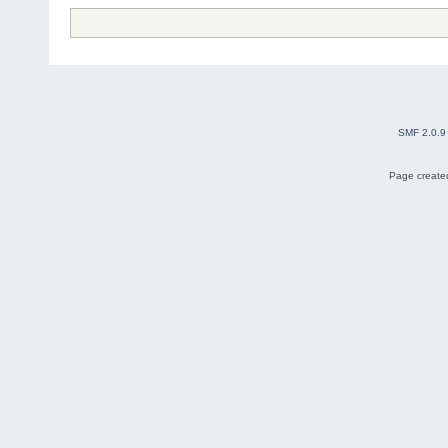
SMF 2.0.9
Page created