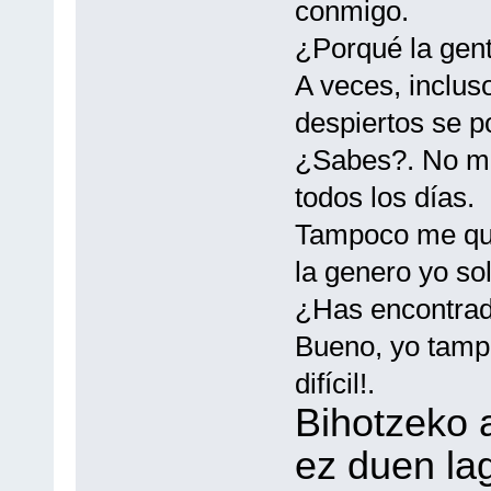
conmigo.
¿Porqué la gen
A veces, inclu
despiertos se p
¿Sabes?. No me
todos los días.
Tampoco me qui
la genero yo sol
¿Has encontrado
Bueno, yo tampo
difícil!.
Bihotzeko 
ez duen la