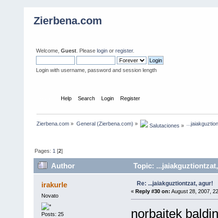
Zierbena.com
Welcome,
Guest
. Please
login
or
register
.
Login with username, password and session length
Home
Help
Search
Login
Register
Zierbena.com
»
General (Zierbena.com)
»
...jaiakguztio
 Salutaciones
»
Pages:
1
[
2
]
Author
Topic: ...jaiakguztiontza
Re: ...jaiakguztiontzat, agur!
irakurle
«
Reply #30 on:
August 28, 2007, 2
Novato
norbaitek baldi
Posts: 25