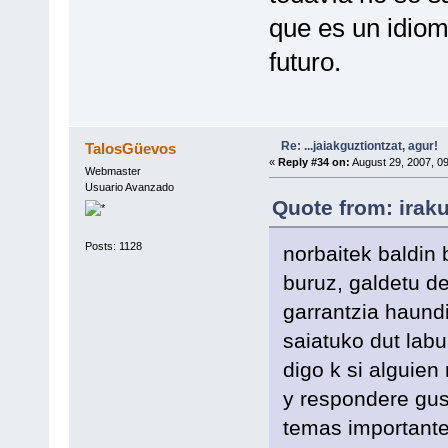
que es un idiom
futuro.
Re: ...jaiakguztiontzat, agur!
TalosGüevos
«
Reply #34 on:
August 29, 2007, 0
Webmaster
Usuario Avanzado
Quote from: irak
Posts: 1128
norbaitek baldin
buruz, galdetu de
garrantzia haund
saiatuko dut labu
digo k si alguie
y respondere gus
temas importantes