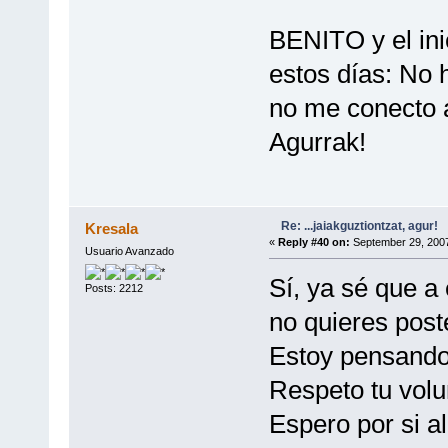
BENITO y el ini
estos días: No 
no me conecto a
Agurrak!
Re: ...jaiakguztiontzat, agur!
Kresala
«
Reply #40 on:
September 29, 2007
Usuario Avanzado
Sí, ya sé que a
Posts: 2212
no quieres post
Estoy pensando
Respeto tu volu
Espero por si a