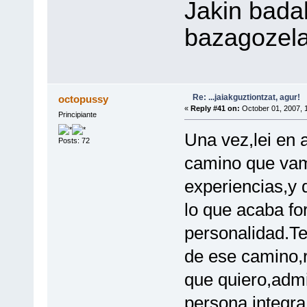
Jakin badak
bazagozela
Re: ...jaiakguztiontzat, agur!
octopussy
«
Reply #41 on:
October 01, 2007, 
Principiante
Una vez,lei en 
Posts: 72
camino que vam
experiencias,y 
lo que acaba fo
personalidad.Te
de ese camino,r
que quiero,admi
persona integra