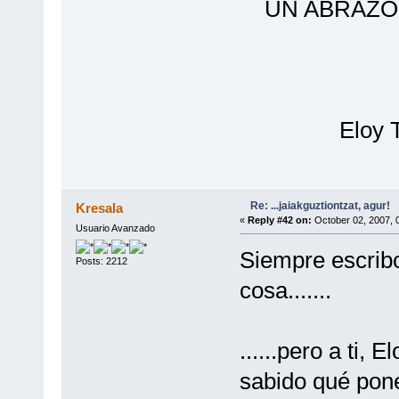
UN ABRAZO A
Eloy Taja
Re: ...jaiakguztiontzat, agur!
Kresala
«
Reply #42 on:
October 02, 2007, 
Usuario Avanzado
Siempre escrib
Posts: 2212
cosa.......
......pero a ti,
sabido qué pone