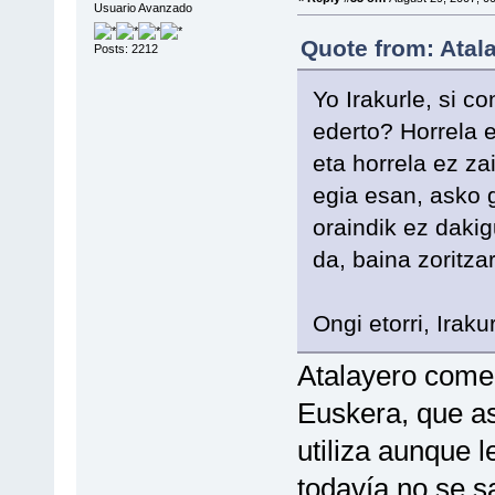
Usuario Avanzado
Quote from: Atal
Posts: 2212
Yo Irakurle, si c
ederto? Horrela 
eta horrela ez za
egia esan, asko 
oraindik ez dakig
da, baina zoritzar
Ongi etorri, Irakur
Atalayero comen
Euskera, que as
utiliza aunque 
todavía no se s