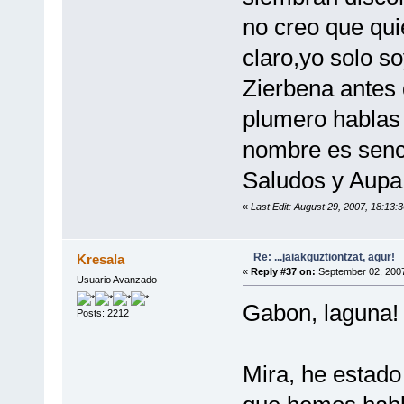
no creo que qui
claro,yo solo so
Zierbena antes
plumero hablas
nombre es senci
Saludos y Aupa
«
Last Edit: August 29, 2007, 18:13:3
Re: ...jaiakguztiontzat, agur!
Kresala
«
Reply #37 on:
September 02, 2007
Usuario Avanzado
Gabon, laguna! 
Posts: 2212
Mira, he estad