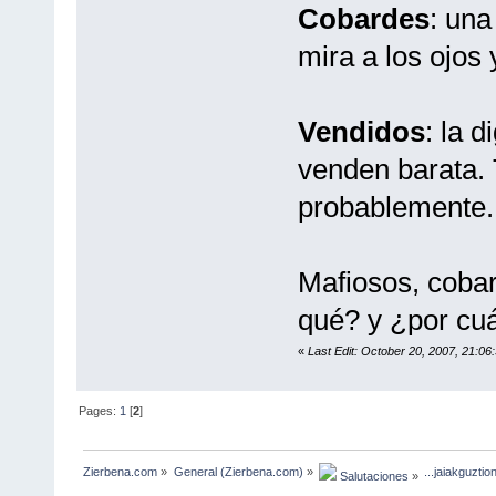
Cobardes
: una
mira a los ojos
Vendidos
: la 
venden barata.
probablemente.
Mafiosos, cobar
qué? y ¿por cu
«
Last Edit: October 20, 2007, 21:06
Pages:
1
[
2
]
Zierbena.com
»
General (Zierbena.com)
»
...jaiakguztio
 Salutaciones
»