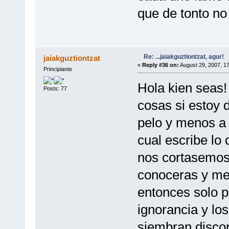
que de tonto no 
Re: ...jaiakguztiontzat, agur!
jaiakguztiontzat
«
Reply #36 on:
August 29, 2007, 1
Principiante
Hola kien seas
Posts: 77
cosas si estoy 
pelo y menos a 
cual escribe lo
nos cortasemos
conoceras y me
entonces solo 
ignorancia y lo
siembran discor