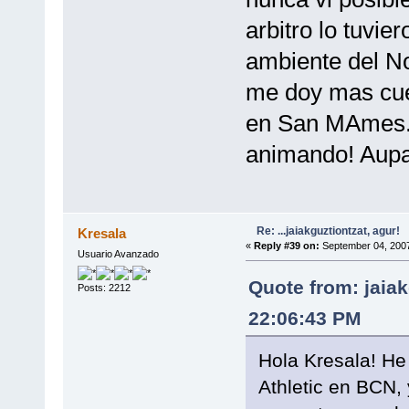
arbitro lo tuvie
ambiente del N
me doy mas cue
en San MAmes..
animando! Aupa 
Re: ...jaiakguztiontzat, agur!
Kresala
«
Reply #39 on:
September 04, 2007
Usuario Avanzado
Quote from: jaia
Posts: 2212
22:06:43 PM
Hola Kresala! He
Athletic en BCN,