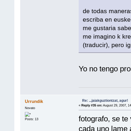
de todas maneras
escriba en euske
me gustaria sabe
me imagino k kres
(traducir), pero i
Yo no tengo pro
Re: ...jaiakguztiontzat, agur!
Urrundik
«
Reply #35 on:
August 29, 2007, 1
Novato
fotografo, se te
Posts: 13
cada uno lame a