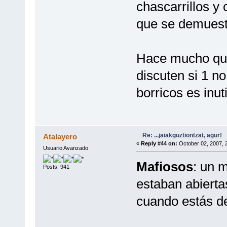
chascarrillos y
que se demuest
Hace mucho que 
discuten si 1 no
borricos es inuti
Re: ...jaiakguztiontzat, agur!
Atalayero
«
Reply #44 on:
October 02, 2007, 
Usuario Avanzado
Mafiosos
: un m
Posts: 941
estaban abierta
cuando estás de