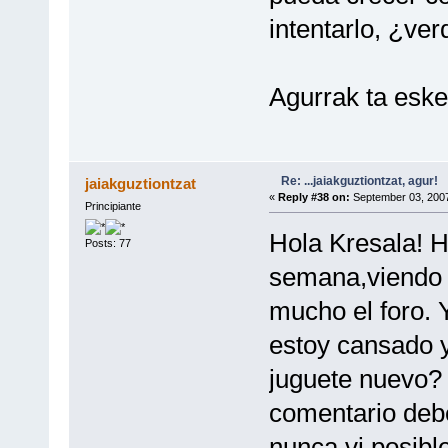
intentarlo, ¿ver
Agurrak ta eske
Re: ...jaiakguztiontzat, agur!
jaiakguztiontzat
«
Reply #38 on:
September 03, 2007
Principiante
Hola Kresala! H
Posts: 77
semana,viendo a
mucho el foro.
estoy cansado y
juguete nuevo? 
comentario deber
nunca vi posibl