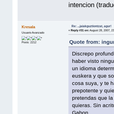
intencion (tradu
Re: ...jaiakguztiontzat, agur!
Kresala
«
Reply #31 on:
August 28, 2007, 2
Usuario Avanzado
Quote from: ingu
Posts: 2212
Discrepo profund
haber visto ningu
un idioma determ
euskera y que so
cosa suya, y te h
prepotente y quie
pretendas que la 
quieras. Sin acrit
Gabon