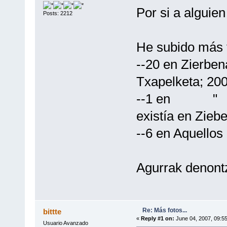
Por si a alguien
Posts: 2212
He subido más f
--20 en Zierben
Txapelketa; 20
--1 en " 
existía en Zieb
--6 en Aquellos
Agurrak denontz
Re: Más fotos...
bittte
«
Reply #1 on:
June 04, 2007, 09:5
Usuario Avanzado