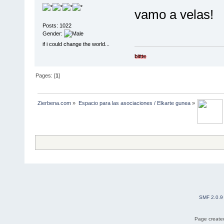
vamo a velas!
Posts: 1022
Gender:
if i could change the world...
bittte
Pages: [
1
]
Zierbena.com
»
Espacio para las asociaciones / Elkarte gunea
»
SMF 2.0.9
Page created