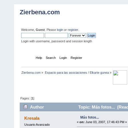
Zierbena.com
Welcome,
Guest
. Please
login
or
register
.
Login with username, password and session length
Home
Help
Search
Login
Register
Zierbena.com
»
Espacio para las asociaciones / Elkarte gunea
»
Pages: [
1
]
Author
Topic: Más fotos... (Rea
Más fotos...
Kresala
«
on:
June 03, 2007, 17:46:43 PM »
Usuario Avanzado