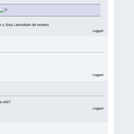
r y Josu Larruskain de remero.
Logged
Logged
 oiiii?
Logged