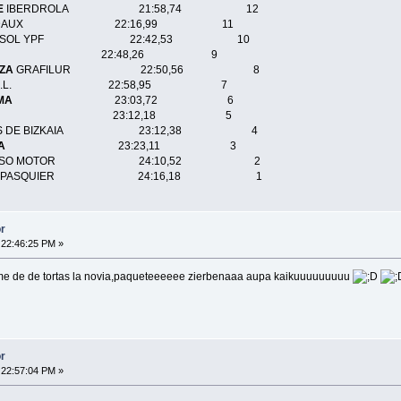
E
IBERDROLA 21:58,74 12
NDAUX 22:16,99 11
PSOL YPF 22:42,53 10
22:48,26 9
TZA
GRAFILUR 22:50,56 8
A.L. 22:58,95 7
MA
23:03,72 6
23:12,18 5
IAS DE BIZKAIA 23:12,38 4
A
23:23,11 3
ASO MOTOR 24:10,52 2
PASQUIER 24:16,18 1
r
 22:46:25 PM »
 me de de tortas la novia,paqueteeeeee zierbenaaa aupa kaikuuuuuuuuu
r
 22:57:04 PM »