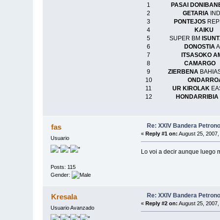
1
PASAI DONIBAN
2
GETARIA
I
3
PONTEJOS
RE
4
KAIKU
5 SUPER BM
ISUN
6
DONOSTIA
7
ITSASOKO A
8
CAMARGO
9
ZIERBENA
BAH
10
ONDARRO
11
UR KIROLAK
E
12
HONDARRIBIA
Re: XXIV Bandera Petrono
fas
«
Reply #1 on:
August 25, 2007,
Usuario
Lo voi a decir aunque luego
Posts: 115
Gender:
Re: XXIV Bandera Petrono
Kresala
«
Reply #2 on:
August 25, 2007,
Usuario Avanzado