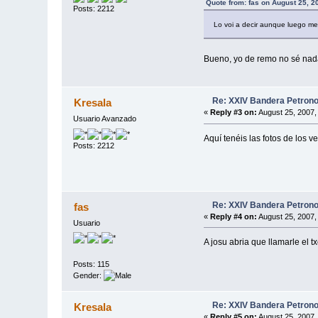
Quote from: fas on August 25, 2
Posts: 2212
Lo voi a decir aunque luego m
Bueno, yo de remo no sé nada
Re: XXIV Bandera Petrono
Kresala
«
Reply #3 on:
August 25, 2007,
Usuario Avanzado
Aquí tenéis las fotos de los 
Posts: 2212
Re: XXIV Bandera Petrono
fas
«
Reply #4 on:
August 25, 2007,
Usuario
A josu abria que llamarle el t
Posts: 115
Gender:
Re: XXIV Bandera Petrono
Kresala
«
Reply #5 on:
August 25, 2007,