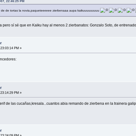
007, 22:46:25 PM
e de de tortas la novia,paqueteeeeee zierbenaaa aupa kaikuuuuuuuuu
 pero sí sé que en Kaiku hay al menos 2 zierbanatos: Gonzalo Soto, de entrenado
r
 23:03:14 PM »
vencedores:
r
 23:14:29 PM »
xerif de las cucañas,kresala...cuantos abia remando de zierbena en la trainera galipa
r
 23:24:09 PM »