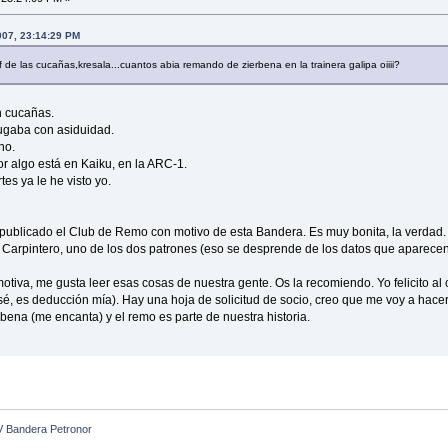
007, 23:14:29 PM
rif de las cucañas,kresala...cuantos abia remando de zierbena en la trainera galipa oiiii?
n cucañas.
ugaba con asiduidad.
no.
 algo está en Kaiku, en la ARC-1.
rtes ya le he visto yo.
 publicado el Club de Remo con motivo de esta Bandera. Es muy bonita, la verdad. E
 Carpintero, uno de los dos patrones (eso se desprende de los datos que aparecen
motiva, me gusta leer esas cosas de nuestra gente. Os la recomiendo. Yo felicito a
o sé, es deducción mía). Hay una hoja de solicitud de socio, creo que me voy a ha
rbena (me encanta) y el remo es parte de nuestra historia.
V Bandera Petronor