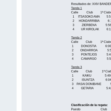
Resultados de: XXIV BAN
Tanda 1
Calle Club 1ª Ciabo
1 ITSASOKO AMA 
2 HONDARRIBIA 6
3 ZIERBENA 5:5
4 UR KIROLAK 6:
Tanda 2
Calle Club 1ª Ciabo
1 DONOSTIA 
2 ONDARROA 5:5
3 PONTEJOS 5:4
4 CAMARGO 5:5
Tanda 3
Calle Club 1ª Ciab
1 KAIKU 5:49 
2 ISUNTZA 6:0
3 PASAI DONIBAN
4 GETARIA 5:4
Clasificación de la regata:
Puesto Cl