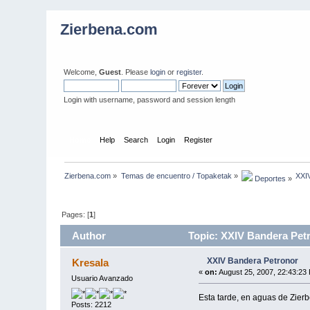
Zierbena.com
Welcome,
Guest
. Please
login
or
register
.
Login with username, password and session length
Home
Help
Search
Login
Register
Zierbena.com
»
Temas de encuentro / Topaketak
»
XXI
 Deportes
»
Pages: [
1
]
Author
Topic: XXIV Bandera Pet
XXIV Bandera Petronor
Kresala
«
on:
August 25, 2007, 22:43:23
Usuario Avanzado
Esta tarde, en aguas de Zierb
Posts: 2212