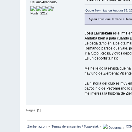
Usuario Avanzado
Quote from: fas on August 25, 2
Posts: 2212
A josu abria que llamarle el txe
Josu Larruskain
es el nº 1 e
Andaba bien a pala cuando j
Le pega también a pelota ma
Remando parece que vale, por
Y a fútbol, cross, y otros depo
Es un deportista nato.
Me he leído la revista que ha
hay uno de Zierbena: Vicente
La historia del club es muy e
patrocinio de Petronor (no l
me interesa la historia de Zie
Pages: [
1
]
Zierbena.com
»
Temas de encuentro / Topaketak
»
XXI
 Deportes
»