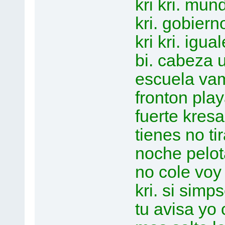
kri kri. mun
kri. gobiern
kri kri. ig
bi. cabeza ut
escuela vamo
fronton play
fuerte kresal
tienes no ti
noche pelot
no cole voy p
kri. si sim
tu avisa yo 