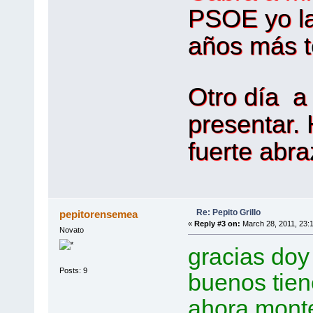
PSOE yo la
años más te
Otro día a 
presentar. 
fuerte abraz
Re: Pepito Grillo
pepitorensemea
«
Reply #3 on:
March 28, 2011, 23:
Novato
gracias doy a
Posts: 9
buenos tiene 
ahora monte 