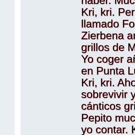
haber. Muc
Kri, kri. P
llamado Fo
Zierbena a
grillos de M
Yo coger a
en Punta L
Kri, kri. Ah
sobrevivir 
cánticos gri
Pepito muc
yo contar. 