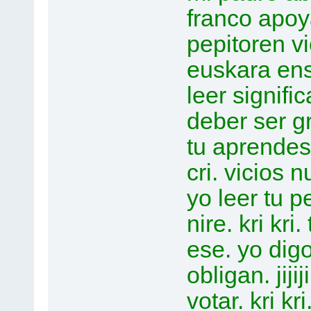
franco apoy
pepitoren vi
euskara en
leer signific
deber ser gr
tu aprendes.
cri. vicios nu
yo leer tu p
nire. kri kr
ese. yo digo
obligan. jiji
votar. kri k