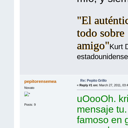
"El auténti
todo sobre 
amigo"
Kurt 
estadounidense
Re: Pepito Grillo
pepitorensemea
«
Reply #1 on:
March 27, 2011, 03:
Novato
uOooOh. kri
Posts: 9
mensaje tu. 
famoso en gri