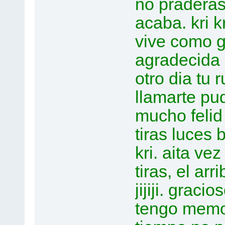
no praderas
acaba. kri k
vive como g
agradecida ca
otro dia tu r
llamarte pud
mucho felid 
tiras luces 
kri. aita ve
tiras, el ar
jijiji. gracio
tengo memori