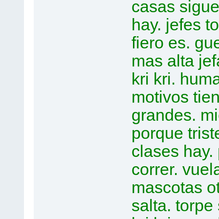
casas siguen
hay. jefes t
fiero es. gu
mas alta jef
kri kri. hu
motivos tiene
grandes. mier
porque trist
clases hay. 
correr. vuel
mascotas ot
salta. torpe 