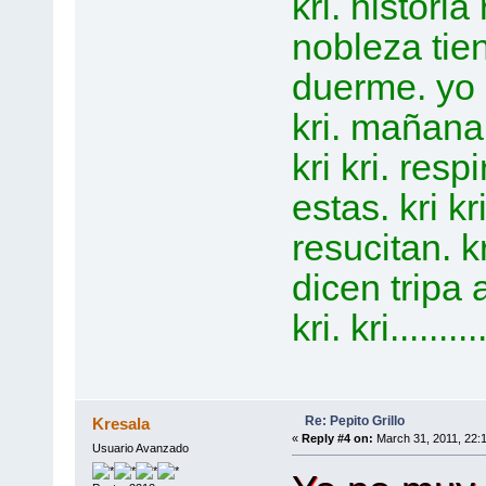
kri. histori
nobleza tiene
duerme. yo a
kri. mañana 
kri kri. res
estas. kri k
resucitan. kr
dicen tripa ag
kri. kri..........
Re: Pepito Grillo
Kresala
«
Reply #4 on:
March 31, 2011, 22:
Usuario Avanzado