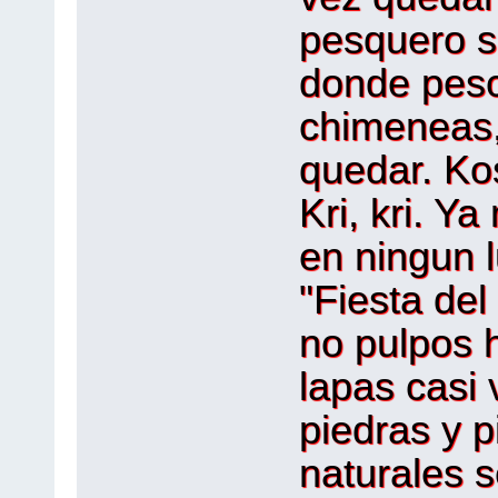
pesquero se
donde pesc
chimeneas,
quedar. Ko
Kri, kri. Y
en ningun 
"Fiesta del 
no pulpos h
lapas casi v
piedras y p
naturales s