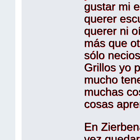
gustar mi e
querer esc
querer ni oí
más que ot
sólo necios 
Grillos yo 
mucho tene
muchas co
cosas apren
En Zierbe
vez quedar.