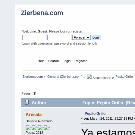
Zierbena.com
Welcome,
Guest
. Please
login
or
register
.
Login with username, password and session length
Home
Help
Search
Login
Register
Zierbena.com
»
General (Zierbena.com)
»
Pepito Grillo
 Salutaciones
»
Pages: [
1
]
Author
Topic: Pepito Grillo (Re
Pepito Grillo
Kresala
«
on:
March 24, 2011, 23:27:19 PM 
Usuario Avanzado
Ya estamos
Posts: 2212