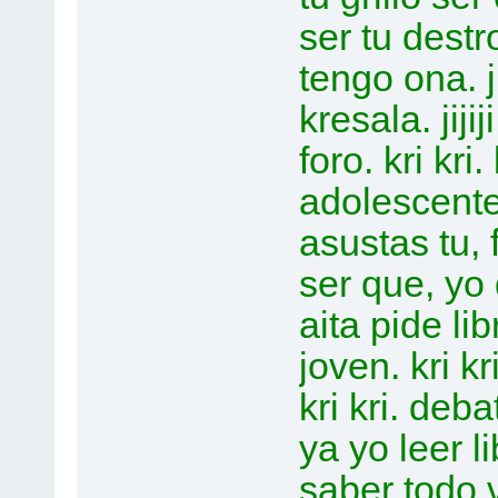
ser tu destro
tengo ona. ji
kresala. jij
foro. kri kri.
adolescente
asustas tu, f
ser que, yo 
aita pide li
joven. kri k
kri kri. deba
ya yo leer li
saber todo v