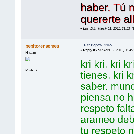
haber. Tú m
quererte allí
«
Last Edit: March 31, 2011, 22:15:4
Re: Pepito Grillo
pepitorensemea
«
Reply #5 on:
April 02, 2011, 03:45
Novato
kri kri. kri k
Posts: 9
tienes. kri 
saber. mund
piensa no h
respeto falt
arameo debes
tu respeto 