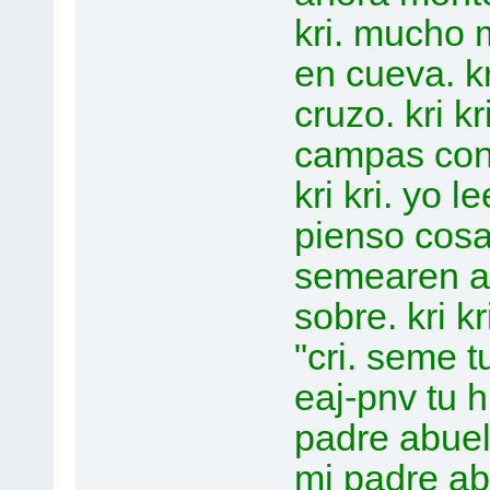
kri. mucho m
en cueva. kr
cruzo. kri k
campas con
kri kri. yo l
pienso cosas
semearen ai
sobre. kri k
"cri. seme t
eaj-pnv tu h
padre abuel
mi padre ab