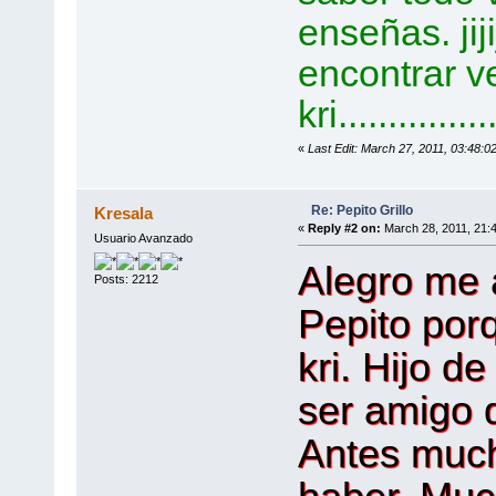
enseñas. jij
encontrar vez
kri................
«
Last Edit: March 27, 2011, 03:48:
Re: Pepito Grillo
Kresala
«
Reply #2 on:
March 28, 2011, 21:
Usuario Avanzado
Alegro me a
Posts: 2212
Pepito porq
kri. Hijo de
ser amigo d
Antes much