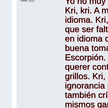
Yo no muy 
Posts: 2212
Kri, kri. A 
idioma. Kri
que ser fal
en idioma q
buena toma
Escorpión. 
querer cont
grillos. Kri
ignorancia p
también crí
mismos ga