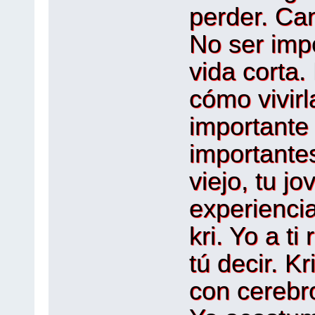
perder. Can
No ser impo
vida corta.
cómo vivirl
importante
importantes
viejo, tu j
experiencia
kri. Yo a t
tú decir. Kr
con cerebro