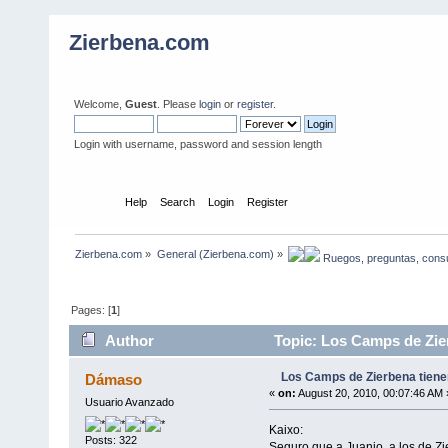
Zierbena.com
Welcome,
Guest
. Please
login
or
register
.
Login with username, password and session length
Home
Help
Search
Login
Register
Zierbena.com
»
General (Zierbena.com)
»
 Ruegos, preguntas, consu
Pages: [
1
]
Author
Topic: Los Camps de Zier
Los Camps de Zierbena tiene
Dámaso
«
on:
August 20, 2010, 00:07:46 AM 
Usuario Avanzado
Kaixo:
Posts: 322
Seguro que a Juanjo, a los de Zie