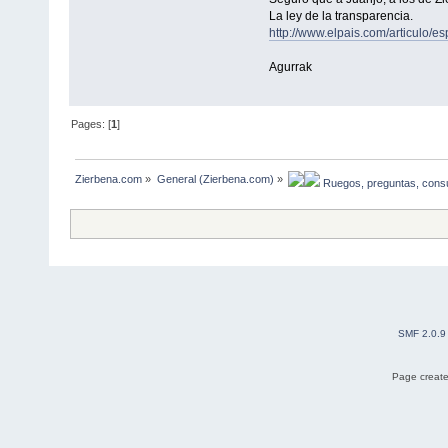
La ley de la transparencia.
http://www.elpais.com/articulo/
Agurrak
Pages: [
1
]
Zierbena.com
»
General (Zierbena.com)
»
 Ruegos, preguntas, consu
SMF 2.0.9
Page create