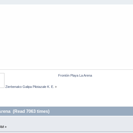
Frontón Playa La Arena
 Zierbenako Galipa Pilotazale K. E.
»
Arena (Read 7063 times)
 AM »