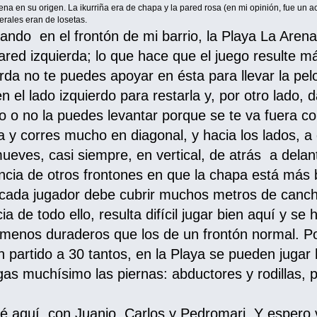
ena en su origen. La ikurriña era de chapa y la pared rosa (en mi opinión, fue un acie
terales eran de losetas.
ando en el frontón de mi barrio, la Playa La Arena
pared izquierda; lo que hace que el juego resulte má
rda no te puedes apoyar en ésta para llevar la pel
en el lado izquierdo para restarla y, por otro lado, 
o o no la puedes levantar porque se te va fuera c
y corres mucho en diagonal, y hacia los lados, a 
ueves, casi siempre, en vertical, de atrás a delan
ncia de otros frontones en que la chapa está más b
 cada jugador debe cubrir muchos metros de canch
de todo ello, resulta difícil jugar bien aquí y se 
menos duraderos que los de un frontón normal. Po
 partido a 30 tantos, en la Playa se pueden jugar 
as muchísimo las piernas: abductores y rodillas, p
é aquí, con Juanjo, Carlos y Pedromari. Y espero 