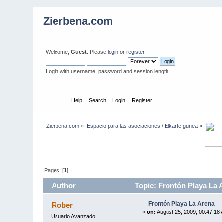
Zierbena.com
Welcome,
Guest
. Please
login
or
register
.
Login with username, password and session length
Home
Help
Search
Login
Register
Zierbena.com
»
Espacio para las asociaciones / Elkarte gunea
»
Pages: [
1
]
Author
Topic: Frontón Playa La 
Frontón Playa La Arena
Rober
«
on:
August 25, 2009, 00:47:18
Usuario Avanzado