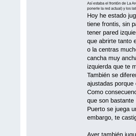
Así estaba el frontón de La Ar
ponerle la red actual) y los la
Hoy he estado jug
tiene frontis, sin 
tener pared izquie
que abrirte tanto 
o la centras much
cancha muy ancha 
izquierda que te m
También se difere
ajustadas porque
Como consecuencia 
que son bastante 
Puerto se juega un
embargo, te castig
Ayer también jugu