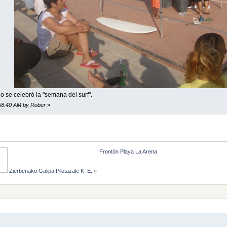
do se celebró la "semana del surf".
:58:40 AM by Rober
»
Frontón Playa La Arena
 Zierbenako Galipa Pilotazale K. E.
»