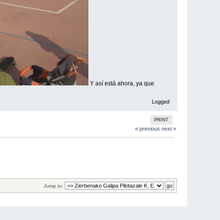
Y así está ahora, ya que
Logged
PRINT
« previous
next »
Jump to: