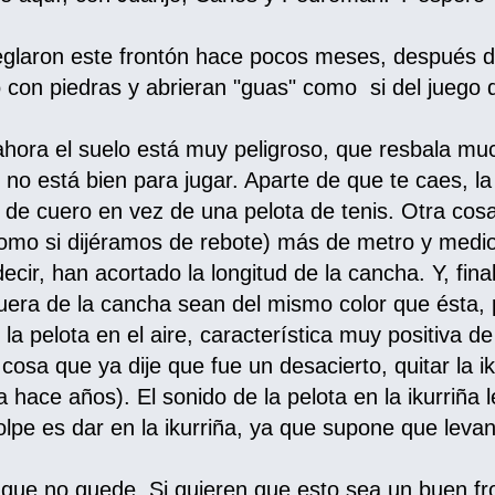
glaron este frontón hace pocos meses, después d
 con piedras y abrieran "guas" como si del juego d
ahora el suelo está muy peligroso, que resbala mu
no está bien para jugar. Aparte de que te caes, la
 de cuero en vez de una pelota de tenis. Otra cos
como si dijéramos de rebote) más de metro y medi
decir, han acortado la longitud de la cancha. Y, f
 fuera de la cancha sean del mismo color que ésta,
 la pelota en el aire, característica muy positiva d
a cosa que ya dije que fue un desacierto, quitar la i
ya hace años). El sonido de la pelota en la ikurriña
lpe es dar en la ikurriña, ya que supone que levant
lo que no quede. Si quieren que esto sea un buen 