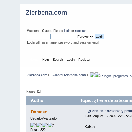
Zierbena.com
Welcome,
Guest
. Please
login
or
register
.
Login with username, password and session length
Home
Help
Search
Login
Register
Zierbena.com
»
General (Zierbena.com)
»
 Ruegos, preguntas, c
Pages: [
1
]
Author
Topic: ¿Feria de artesani
¿Feria de artesania y prod
Dámaso
«
on:
August 15, 2009, 22:02:26
Usuario Avanzado
Kaixo¡
Posts: 322