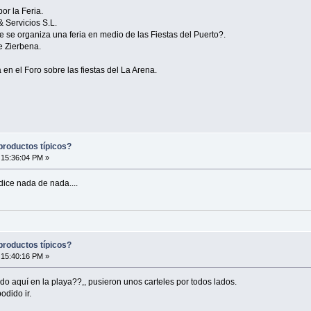
r la Feria.
 Servicios S.L.
 se organiza una feria en medio de las Fiestas del Puerto?.
e Zierbena.
 en el Foro sobre las fiestas del La Arena.
 productos típicos?
 15:36:04 PM »
dice nada de nada....
 productos típicos?
 15:40:16 PM »
do aquí en la playa??,, pusieron unos carteles por todos lados.
odido ir.