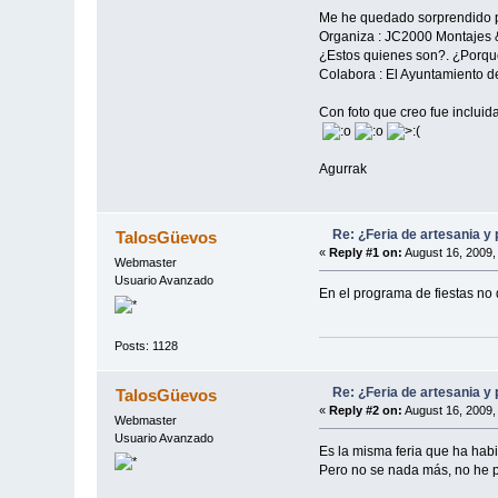
Me he quedado sorprendido po
Organiza : JC2000 Montajes &
¿Estos quienes son?. ¿Porque
Colabora : El Ayuntamiento d
Con foto que creo fue incluida
Agurrak
Re: ¿Feria de artesania y
TalosGüevos
«
Reply #1 on:
August 16, 2009,
Webmaster
Usuario Avanzado
En el programa de fiestas no 
Posts: 1128
Re: ¿Feria de artesania y
TalosGüevos
«
Reply #2 on:
August 16, 2009,
Webmaster
Usuario Avanzado
Es la misma feria que ha habi
Pero no se nada más, no he p