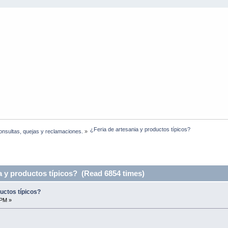
¿Feria de artesania y productos típicos?
onsultas, quejas y reclamaciones.
»
a y productos típicos? (Read 6854 times)
uctos típicos?
 PM »