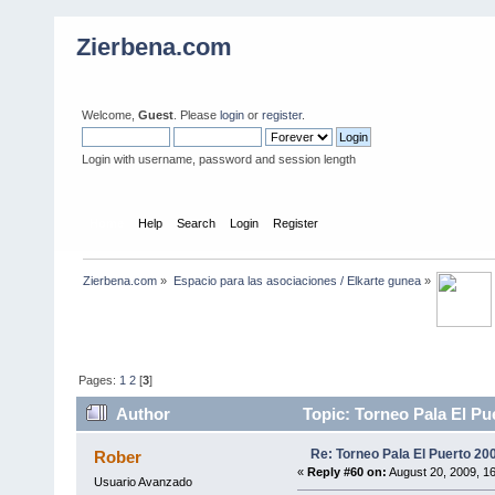
Zierbena.com
Welcome,
Guest
. Please
login
or
register
.
Login with username, password and session length
Home
Help
Search
Login
Register
Zierbena.com
»
Espacio para las asociaciones / Elkarte gunea
»
Pages:
1
2
[
3
]
Author
Topic: Torneo Pala El Pu
Re: Torneo Pala El Puerto 20
Rober
«
Reply #60 on:
August 20, 2009, 1
Usuario Avanzado