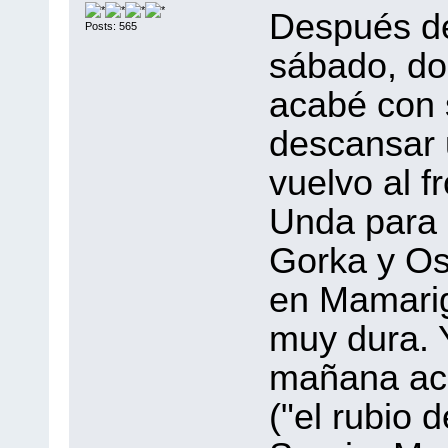
Después de
Posts: 565
sábado, dom
acabé con 
descansar u
vuelvo al f
Unda para 
Gorka y Os
en Mamarig
muy dura. 
mañana aca
("el rubio 