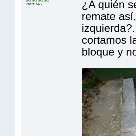
¿A quién s
Posts: 565
remate así,
izquierda?.
cortamos la
bloque y n