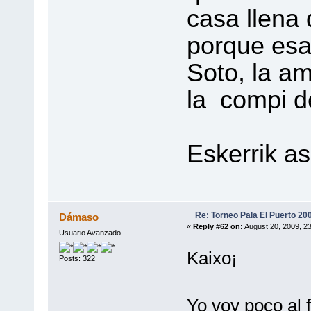
casa llena 
porque esa
Soto, la am
la compi d
Eskerrik as
Re: Torneo Pala El Puerto 20
Dámaso
«
Reply #62 on:
August 20, 2009, 2
Usuario Avanzado
Kaixo¡
Posts: 322
Yo voy poco al f