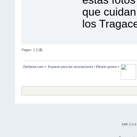
estas foto
que cuidan 
los Tragac
Pages:
1
2
[
3
]
Zierbena.com
»
Espacio para las asociaciones / Elkarte gunea
»
SMF 2.0.9