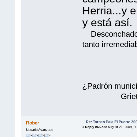
Herria...y 
y está a
Desconchados d
tanto i
¿Padrón munici
Griet
Re: Torneo Pala El Puerto 20
Rober
«
Reply #65 on:
August 21, 2009, 0
Usuario Avanzado