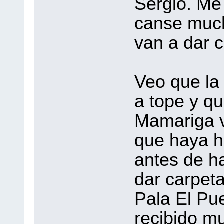
Sergio. Me
canse muc
van a dar 
Veo que la
a tope y q
Mamariga v
que haya ha
antes de h
dar carpet
Pala El Pu
recibido m