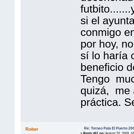
futbito....
si el ayunt
conmigo en
por hoy, no
sí lo haría
beneficio d
Tengo much
quizá, me 
práctica. Se
Re: Torneo Pala El Puerto 20
Rober
«
Reply #61 on:
August 20, 2009, 1