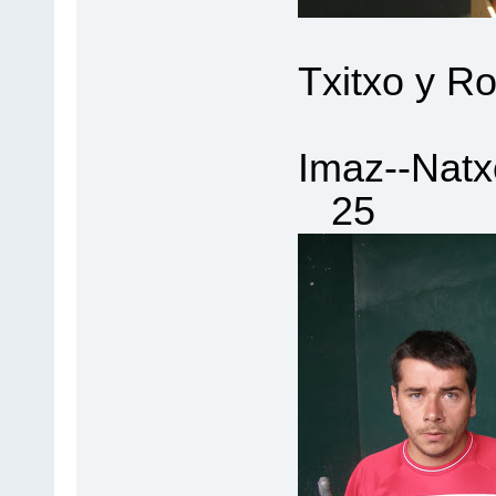
Txitxo y Ro
T
Imaz--Na
25