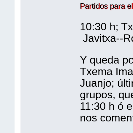
Partidos para el
10:30 h;
Javitxa--R
Y queda por
Txema Ima
Juanjo; últi
grupos, que
11:30 h ó e
nos coment