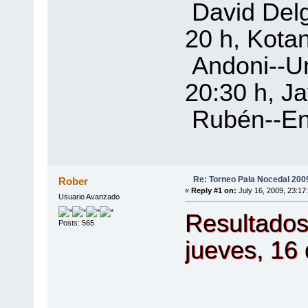
David Delg
20 h, Ko
Andoni--U
20:30 h,
Rubén--En
Re: Torneo Pala Nocedal 200
Rober
«
Reply #1 on:
July 16, 2009, 23:17
Usuario Avanzado
Resultados 
Posts: 565
jueves, 16 d