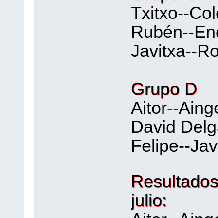
Txitxo--Co
Rubén--End
Javitxa--R
Grupo D
Aitor--Aing
David Delga
Felipe--Jav
Resultados
julio: