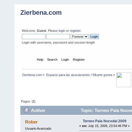
Zierbena.com
Welcome,
Guest
. Please
login
or
register
.
Login with username, password and session length
Home
Help
Search
Login
Register
Zierbena.com
»
Espacio para las asociaciones / Elkarte gunea
»
Pages: [
1
]
Author
Topic: Torneo Pala Noced
Torneo Pala Nocedal 2009
Rober
«
on:
July 15, 2009, 23:54:46 PM »
Usuario Avanzado