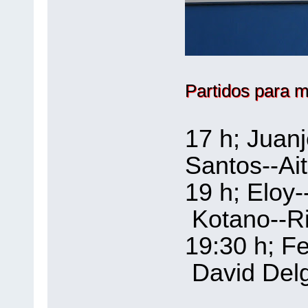
Partidos para m
17 h; Juan
Santos--Ai
19 h; Elo
Kotano--Ri
19:30 h; 
David Delg