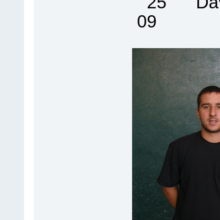
25 David
09