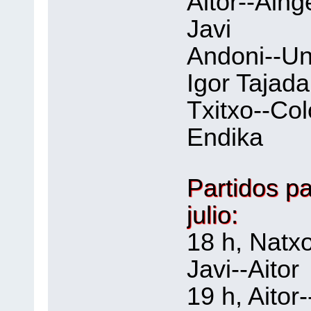
Aitor--
Javi 1
Andoni
Igor Taj
Txitxo-
Endika 
Partidos p
julio:
18 h, Na
Javi--Aitor
19 h, Ai