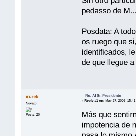
Sin otro particu
pedasso de M...
Posdata: A todo
os ruego que si
identificados, l
de que llegue a
Re: Al Sr. Presidente
irurek
«
Reply #1 on:
May 27, 2009, 15:41
Novato
Más que sentirm
Posts: 20
impotencia de n
pasa lo mismo.