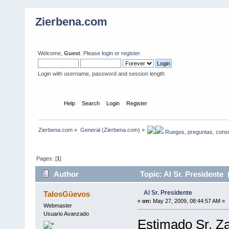
Zierbena.com
Welcome,
Guest
. Please
login
or
register
.
Login with username, password and session length
Home
Help
Search
Login
Register
Zierbena.com
»
General (Zierbena.com)
»
 Ruegos, preguntas, consu
Pages: [
1
]
Author
Topic: Al Sr. Presidente 
Al Sr. Presidente
TalosGüevos
«
on:
May 27, 2009, 08:44:57 AM »
Webmaster
Usuario Avanzado
Estimado Sr. Za