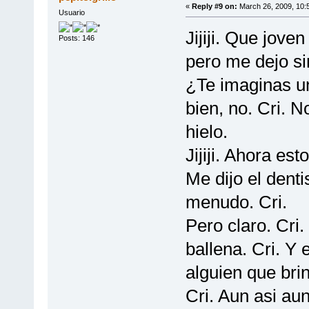
«
Reply #9 on:
March 26, 2009, 10:
Usuario
Jijiji. Que joven
Posts: 146
pero me dejo si
¿Te imaginas un
bien, no. Cri. 
hielo.
Jijiji. Ahora est
Me dijo el denti
menudo. Cri.
Pero claro. Cri
ballena. Cri. Y 
alguien que brin
Cri. Aun asi au