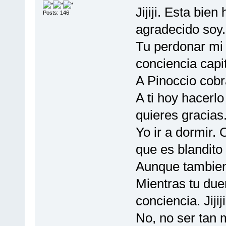
Jijiji. Esta bie
Posts: 146
agradecido soy.
Tu perdonar mi 
conciencia capit
A Pinoccio cobr
A ti hoy hacerlo
quieres gracias.
Yo ir a dormir. 
que es blandito
Aunque tambien 
Mientras tu due
conciencia. Jijiji
No, no ser tan 