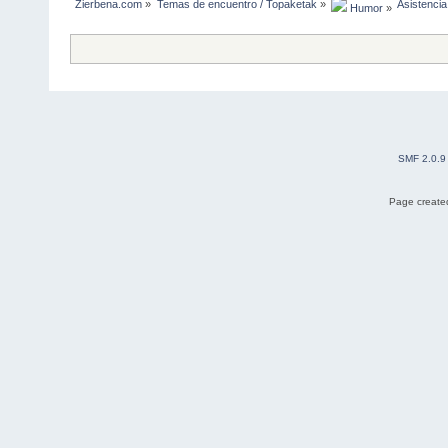
Zierbena.com
»
Temas de encuentro / Topaketak
»
Asistencia
 Humor
»
SMF 2.0.9
Page created