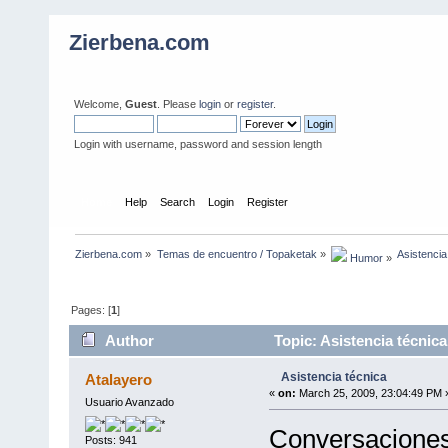
Zierbena.com
Welcome,
Guest
. Please
login
or
register
.
Login with username, password and session length
Home
Help
Search
Login
Register
Zierbena.com
»
Temas de encuentro / Topaketak
»
Asistencia
 Humor
»
Pages: [
1
]
Author
Topic: Asistencia técnic
Asistencia técnica
Atalayero
«
on:
March 25, 2009, 23:04:49 PM 
Usuario Avanzado
Conversaciones 
Posts: 941