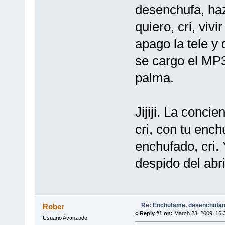
desenchufa, ha
quiero, cri, vivi
apago la tele y 
se cargo el MP3.
palma.
Jijiji. La conci
cri, con tu ench
enchufado, cri. 
despido del abrig
Re: Enchufame, desenchufam
Rober
«
Reply #1 on:
March 23, 2009, 16:
Usuario Avanzado