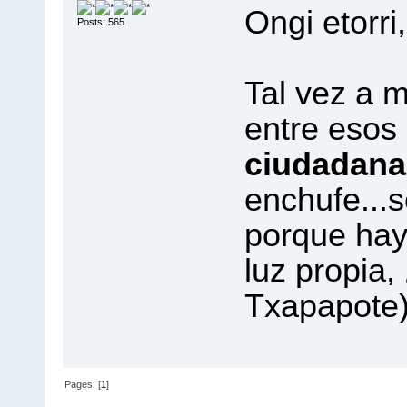
Ongi etorri,
Posts: 565
Tal vez a 
entre esos
ciudadana
enchufe...
porque hay 
luz propia,
Txapapote)
Pages: [
1
]