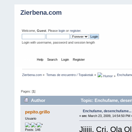
Zierbena.com
Welcome,
Guest
. Please
login
or
register
.
Login with username, password and session length
Home
Help
Search
Login
Register
Zierbena.com
»
Temas de encuentro / Topaketak
»
Enchufame
 Humor
»
Pages: [
1
]
Author
Topic: Enchufame, desen
Enchufame, desenchufame...
pepito.grillo
«
on:
March 23, 2009, 14:54:50 PM 
Usuario
Jijiji. Cri. Ola
Posts: 146