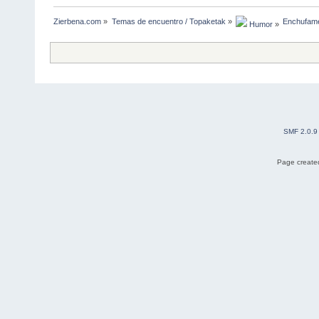
Zierbena.com
»
Temas de encuentro / Topaketak
»
Enchufame
 Humor
»
SMF 2.0.9
Page created