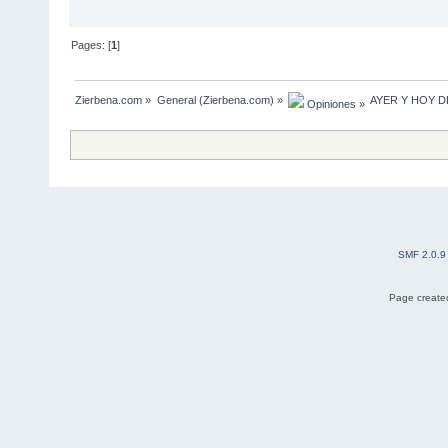
Pages: [
1
]
Zierbena.com
»
General (Zierbena.com)
»
AYER Y HOY D
 Opiniones
»
SMF 2.0.9
Page created