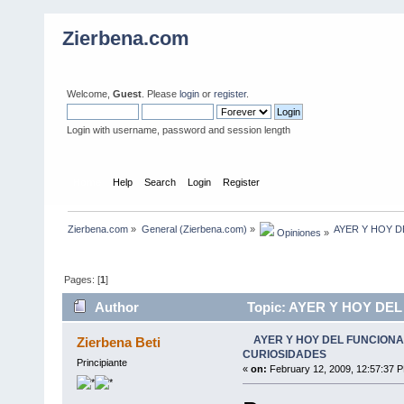
Zierbena.com
Welcome,
Guest
. Please
login
or
register
.
Login with username, password and session length
Home
Help
Search
Login
Register
Zierbena.com
»
General (Zierbena.com)
»
AYER Y HOY D
 Opiniones
»
Pages: [
1
]
Author
Topic: AYER Y HOY DE
times)
AYER Y HOY DEL FUNCIONA
Zierbena Beti
CURIOSIDADES
Principiante
«
on:
February 12, 2009, 12:57:37 