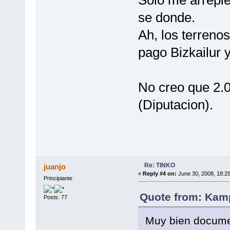
se donde.
Ah, los terreno
pago Bizkailur y
No creo que 2.0
(Diputacion).
Re: TINKO
juanjo
«
Reply #4 on:
June 30, 2008, 18:2
Principiante
Quote from: Kamp
Posts: 77
Muy bien docume