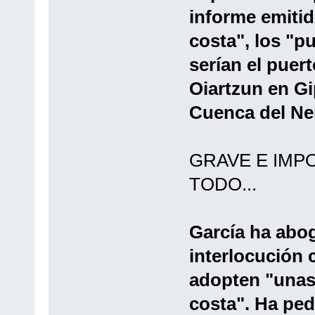
informe emitid
costa", los "p
serían el puert
Oiartzun en Gi
Cuenca del Ner
GRAVE E IMP
TODO...
García ha abo
interlocución 
adopten "unas
costa". Ha pe