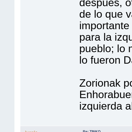
después, o
de lo que v
importante
para la izq
pueblo; l
lo fueron 
Zorionak po
Enhorabuen
izquierda a
Re: TINKO