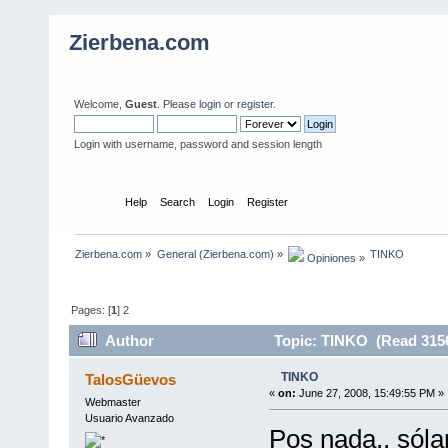
Zierbena.com
Welcome,
Guest
. Please
login
or
register
.
Login with username, password and session length
Home
Help
Search
Login
Register
Zierbena.com
»
General (Zierbena.com)
»
TINKO
 Opiniones
»
Pages: [
1
]
2
Author
Topic: TINKO (Read 3156
TINKO
TalosGüevos
«
on:
June 27, 2008, 15:49:55 PM »
Webmaster
Usuario Avanzado
Pos nada,, sóla