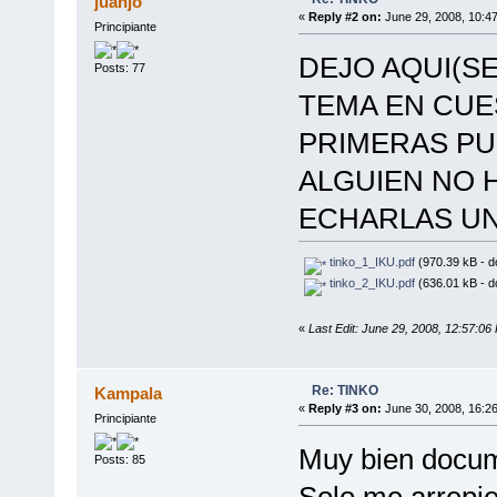
juanjo
«
Reply #2 on:
June 29, 2008, 10:4
Principiante
DEJO AQUI(S
Posts: 77
TEMA EN CUE
PRIMERAS PU
ALGUIEN NO 
ECHARLAS UN 
tinko_1_IKU.pdf
(970.39 kB - d
tinko_2_IKU.pdf
(636.01 kB - d
«
Last Edit: June 29, 2008, 12:57:06
Re: TINKO
Kampala
«
Reply #3 on:
June 30, 2008, 16:2
Principiante
Muy bien docu
Posts: 85
Solo me arrepien